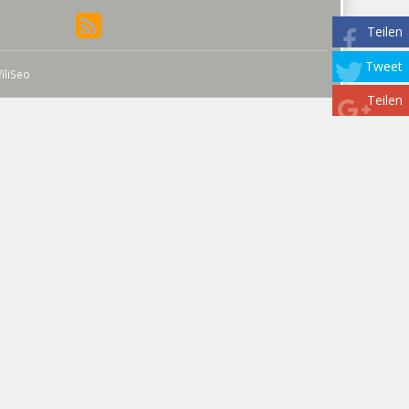
Teilen
Tweet
filiSeo
Teilen