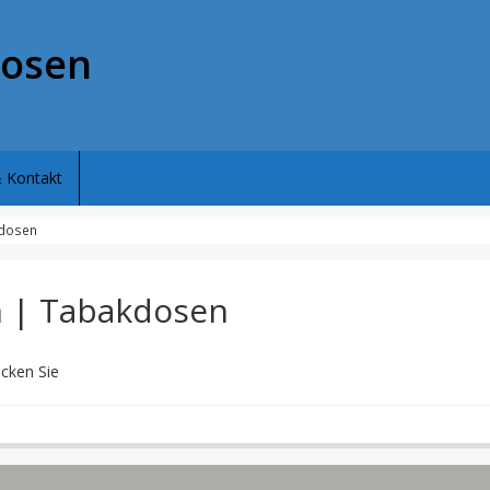
dosen
 Kontakt
kdosen
n | Tabakdosen
icken Sie